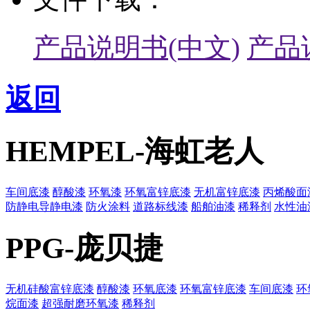
产品说明书(中文)
产品
返回
HEMPEL-海虹老人
车间底漆
醇酸漆
环氧漆
环氧富锌底漆
无机富锌底漆
丙烯酸面
防静电导静电漆
防火涂料
道路标线漆
船舶油漆
稀释剂
水性油
PPG-庞贝捷
无机硅酸富锌底漆
醇酸漆
环氧底漆
环氧富锌底漆
车间底漆
环
烷面漆
超强耐磨环氧漆
稀释剂