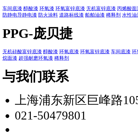
车间底漆
醇酸漆
环氧漆
环氧富锌底漆
无机富锌底漆
丙烯酸面
防静电导静电漆
防火涂料
道路标线漆
船舶油漆
稀释剂
水性油
PPG-庞贝捷
无机硅酸富锌底漆
醇酸漆
环氧底漆
环氧富锌底漆
车间底漆
环
烷面漆
超强耐磨环氧漆
稀释剂
与我们联系
上海浦东新区巨峰路105
021-50479801