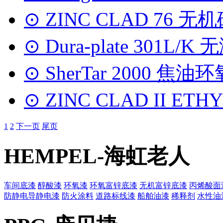
⊙ ZINC CLAD 76 
⊙ Dura-plate 301
⊙ SherTar 2000 焦油
⊙ ZINC CLAD II ET
1
2
下一页
尾页
HEMPEL-海虹老人
车间底漆
醇酸漆
环氧漆
环氧富锌底漆
无机富锌底漆
丙烯酸面
防静电导静电漆
防火涂料
道路标线漆
船舶油漆
稀释剂
水性油