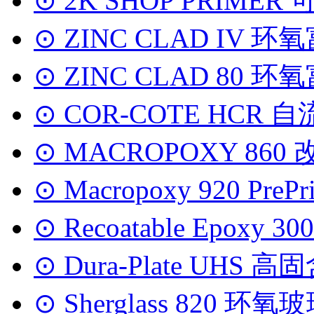
⊙ 2K SHOP PRI
⊙ ZINC CLAD IV 
⊙ ZINC CLAD 80 
⊙ COR-COTE HC
⊙ MACROPOXY 860
⊙ Macropoxy 920 P
⊙ Recoatable Epoxy
⊙ Dura-Plate UHS
⊙ Sherglass 820 环