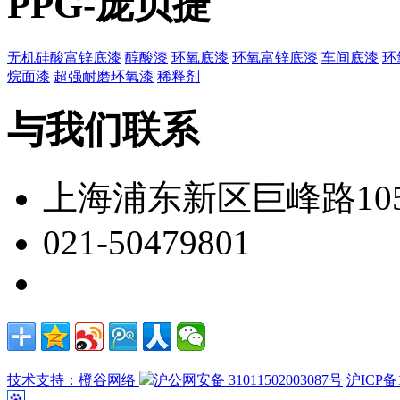
PPG-庞贝捷
无机硅酸富锌底漆
醇酸漆
环氧底漆
环氧富锌底漆
车间底漆
环
烷面漆
超强耐磨环氧漆
稀释剂
与我们联系
上海浦东新区巨峰路105
021-50479801
技术支持：橙谷网络
沪公网安备 31011502003087号
沪ICP备1