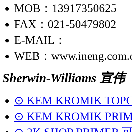
MOB：13917350625
FAX：021-50479802
E-MAIL：
WEB：www.ineng.com.
Sherwin-Williams 宣伟
⊙ KEM KROMIK TOP
⊙ KEM KROMIK PRI