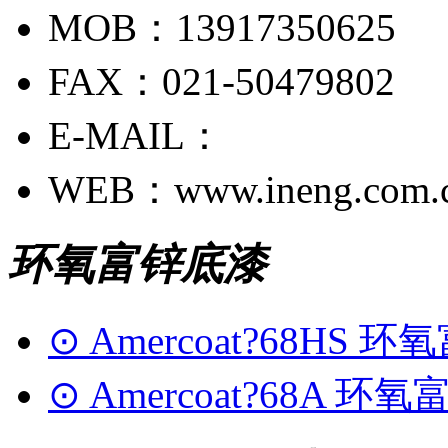
MOB：13917350625
FAX：021-50479802
E-MAIL：
WEB：www.ineng.com.
环氧富锌底漆
⊙ Amercoat?68HS 
⊙ Amercoat?68A 环