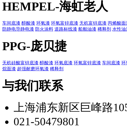
HEMPEL-海虹老人
车间底漆
醇酸漆
环氧漆
环氧富锌底漆
无机富锌底漆
丙烯酸面
防静电导静电漆
防火涂料
道路标线漆
船舶油漆
稀释剂
水性油
PPG-庞贝捷
无机硅酸富锌底漆
醇酸漆
环氧底漆
环氧富锌底漆
车间底漆
环
烷面漆
超强耐磨环氧漆
稀释剂
与我们联系
上海浦东新区巨峰路105
021-50479801