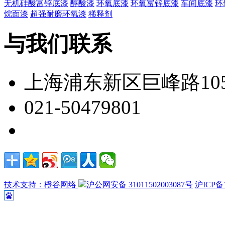
无机硅酸富锌底漆
醇酸漆
环氧底漆
环氧富锌底漆
车间底漆
环
烷面漆
超强耐磨环氧漆
稀释剂
与我们联系
上海浦东新区巨峰路105
021-50479801
技术支持：橙谷网络
沪公网安备 31011502003087号
沪ICP备1