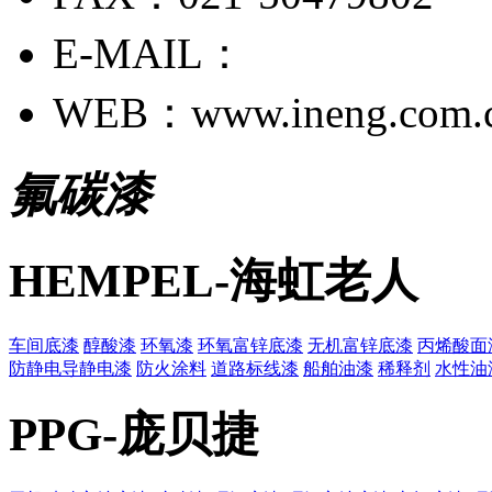
E-MAIL：
WEB：www.ineng.com.
氟碳漆
HEMPEL-海虹老人
车间底漆
醇酸漆
环氧漆
环氧富锌底漆
无机富锌底漆
丙烯酸面
防静电导静电漆
防火涂料
道路标线漆
船舶油漆
稀释剂
水性油
PPG-庞贝捷